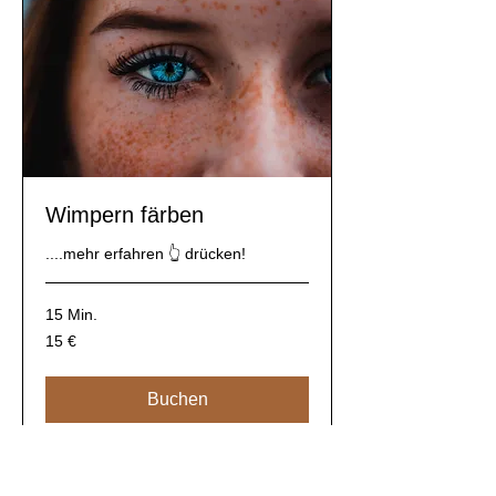
Wimpern färben
....mehr erfahren 👆 drücken!
15 Min.
15
15 €
Euro
Buchen