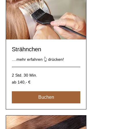
Strähnchen
....mehr erfahren 👆 drücken!
2 Std. 30 Min.
ab
ab 140,- €
140,-
€
Buchen