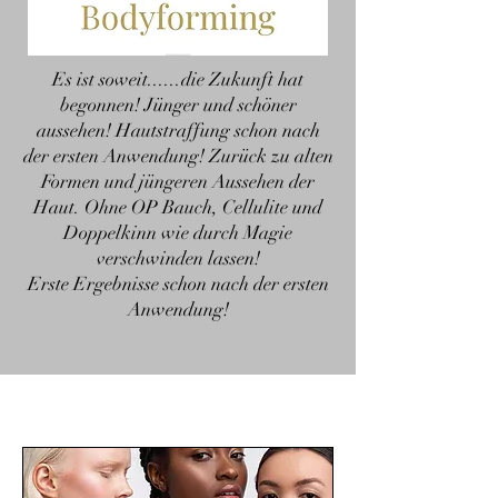
Es ist soweit......die Zukunft hat
begonnen! Jünger und schöner
aussehen! Hautstraffung schon nach
der ersten Anwendung! Zurück zu alten
Formen und jüngeren Aussehen der
Haut. Ohne OP Bauch, Cellulite und
Doppelkinn wie durch Magie
verschwinden lassen!
Erste Ergebnisse schon nach der ersten
Anwendung!