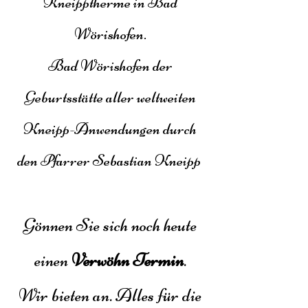
Kneipptherme in Bad
Wörishofen.
Bad Wörishofen der
Geburtsstätte aller weltweiten
Kneipp-Anwendungen durch
den Pfarrer Sebastian Kneipp
Gönnen Sie sich noch heute
einen
Ve
r
wö
hn T
ermin
.
Wir bieten an. Alles für die