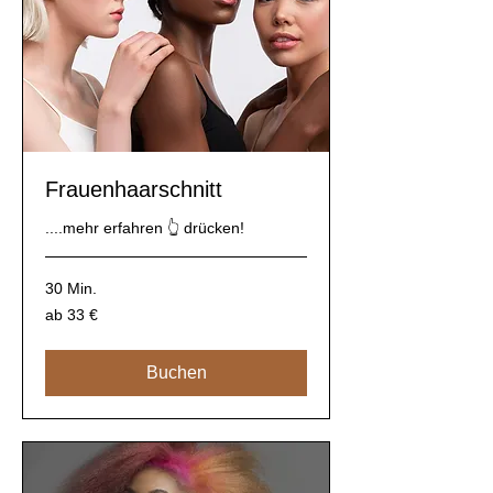
Frauenhaarschnitt
....mehr erfahren 👆 drücken!
30 Min.
ab
ab 33 €
33
€
Buchen