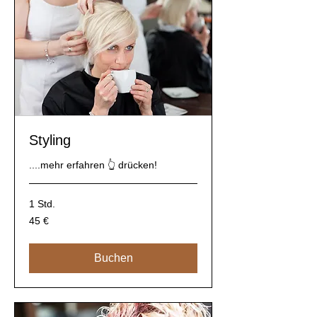
Styling
....mehr erfahren 👆 drücken!
1 Std.
45
45 €
Euro
Buchen