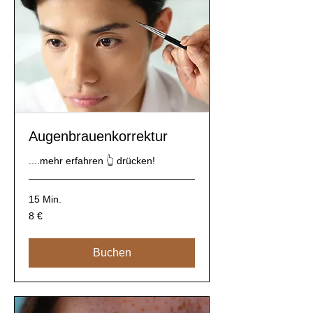
Augenbrauenkorrektur
....mehr erfahren 👆 drücken!
15 Min.
8
8 €
Euro
Buchen