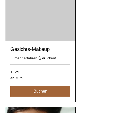
Gesichts-Makeup
....mehr erfahren 👆 drücken!
1 Std.
ab
ab 70 €
70
€
Buchen