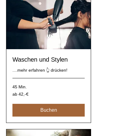
Waschen und Stylen
....mehr erfahren 👆 drücken!
45 Min.
ab
ab 42,-€
42,-
€
Buchen