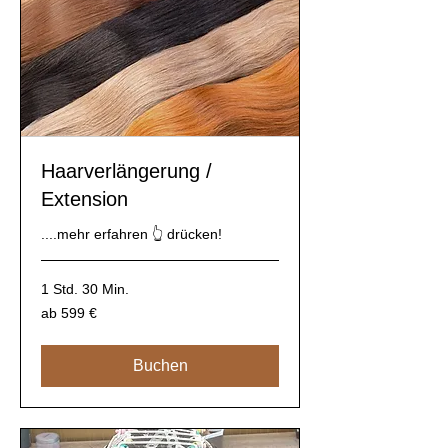
Haarverlängerung /
Extension
....mehr erfahren 👆 drücken!
1 Std. 30 Min.
ab
ab 599 €
599
€
Buchen