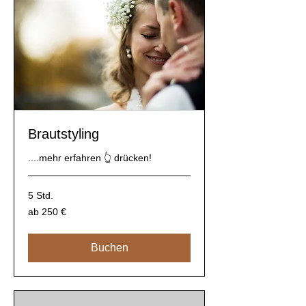
Brautstyling
....mehr erfahren 👆 drücken!
5 Std.
ab
ab 250 €
250
€
Buchen