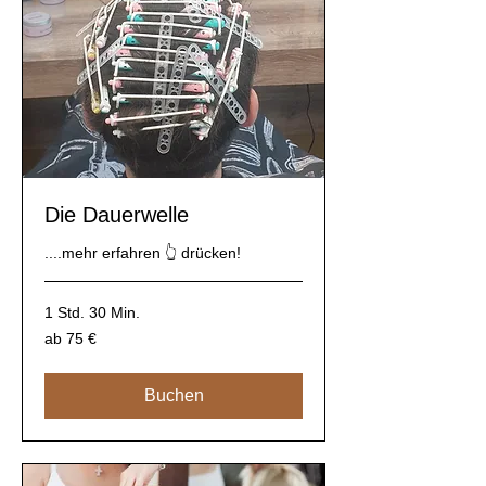
Die Dauerwelle
....mehr erfahren 👆 drücken!
1 Std. 30 Min.
ab
ab 75 €
75
€
Buchen