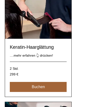
Keratin-Haarglättung
....mehr erfahren 👆 drücken!
2 Std.
299
299 €
Euro
Buchen