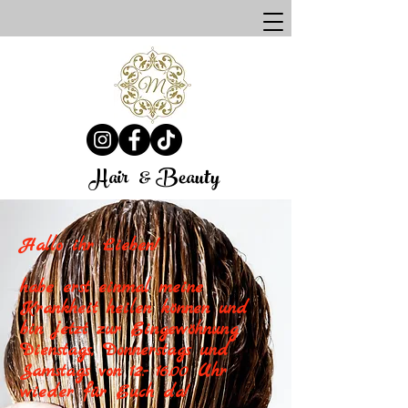
Salon " Mirvat "
Hair
& Beauty
Hallo ihr Lieben!
habe erst einmal meine
Krankheit heilen können und
bin jetzt zur Eingewöhnung
Dienstags, Donnerstags und
Samstags von 12.- 16.00 Uhr
wieder für Euch da!