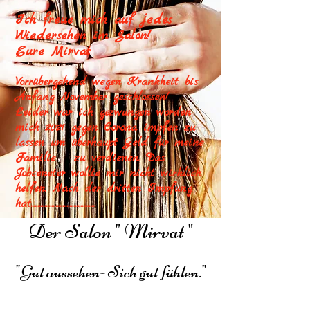
Ich freue mich auf jedes
Wiedersehen im Salon!
Eure Mirvat
Vorrübergehend wegen Krankheit bis
Anfang November geschlossen!
Leider war ich gezwungen worden
mich 2021 gegen Corona impfen zu
lassen um überhaupt Geld für meine
Familie zu verdienen. Das
Jobceneter wollte mir nicht wirklich
helfen. Nach der dritten Impfung
hat..............................................
Der Salon " Mirvat "
"Gut aussehen- Sich gut fühlen."