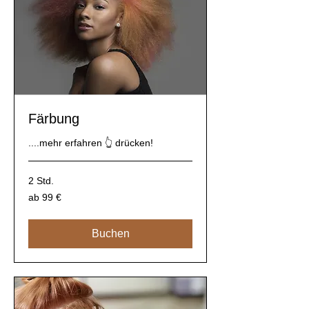
Färbung
....mehr erfahren 👆 drücken!
2 Std.
ab
ab 99 €
99
€
Buchen