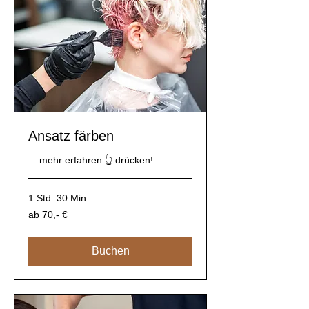
Ansatz färben
....mehr erfahren 👆 drücken!
1 Std. 30 Min.
ab
ab 70,- €
70,-
€
Buchen