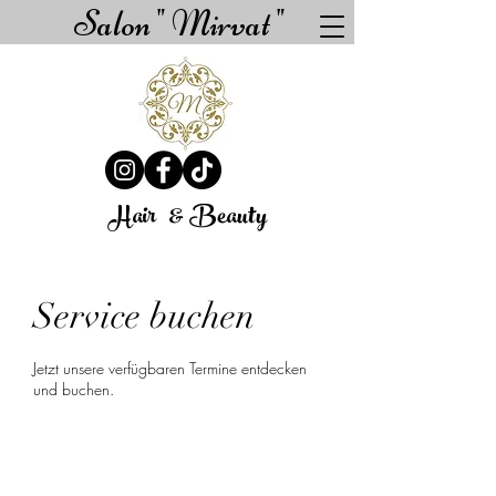
Salon " Mirvat "
Hair
& Beauty
Service buchen
Jetzt unsere verfügbaren Termine entdecken
und buchen.