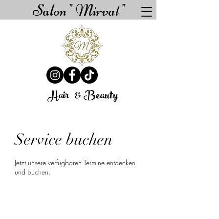
Salon " Mirvat "
Hair
& Beauty
Service buchen
Jetzt unsere verfügbaren Termine entdecken
und buchen.