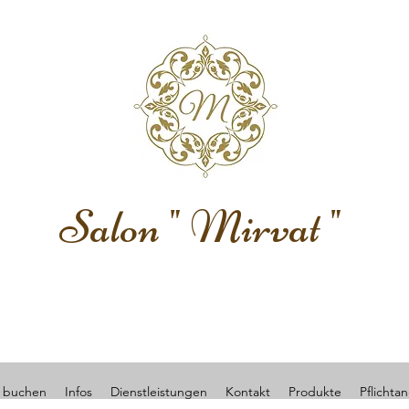
Salon " Mirvat "
 buchen
Infos
Dienstleistungen
Kontakt
Produkte
Pflichta