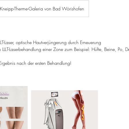
r Kneipp-Therme-Galeria von Bad Wörishofen
LLLT-Laser, optische Hautverjüngerung durch Erneuerung
LLLT-Laserbehandlung einer Zone zum Beispiel: Hüfte, Beine, Po, De
 Ergebnis nach der ersten Behandlung!