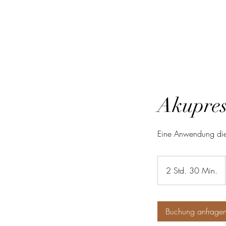
Akupres
Eine Anwendung die 
2 Std. 30 Min.
2
S
t
d
Buchung anfrage
.