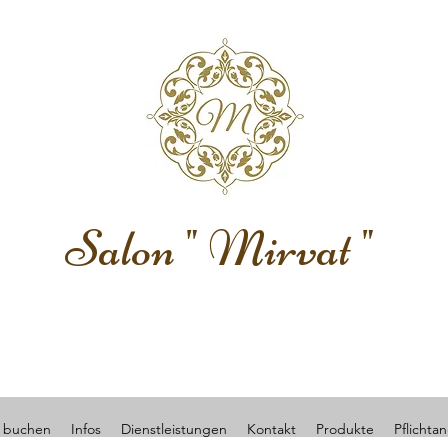
Salon " Mirvat "
 buchen
Infos
Dienstleistungen
Kontakt
Produkte
Pflichta