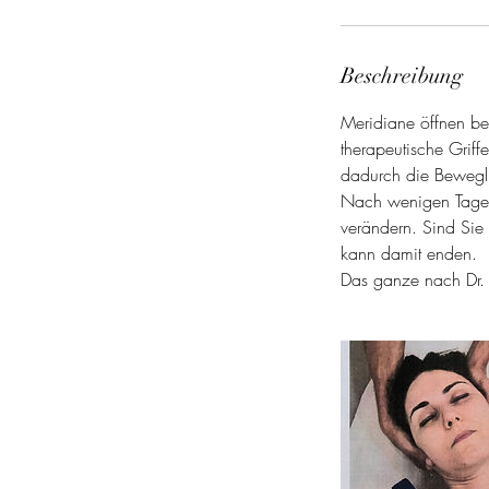
3
0
M
Beschreibung
i
n
Meridiane öffnen be
.
therapeutische Griff
dadurch die Bewegli
Nach wenigen Tagen 
verändern. Sind Sie 
kann damit enden.
Das ganze nach Dr.