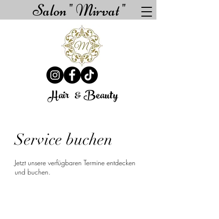
Salon " Mirvat "
Hair
& Beauty
Service buchen
Jetzt unsere verfügbaren Termine entdecken
und buchen.